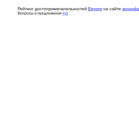
Рейтинг достопримечательн
о
стей
Eeyore
на сайте
arounds
Вопросы и предложения
тут
.