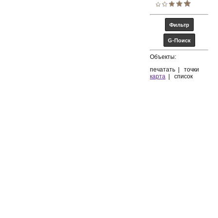
Объекты:
печатать
|
точки
карта
|
список