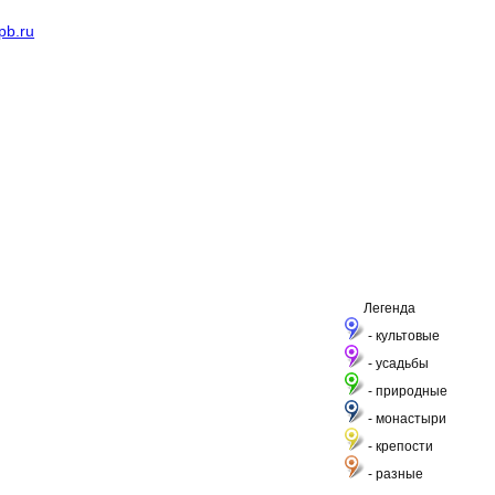
pb.ru
Легенда
- культовые
- усадьбы
- природные
- монастыри
- крепости
- разные