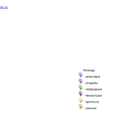
pb.ru
Легенда
- культовые
- усадьбы
- природные
- монастыри
- крепости
- разные