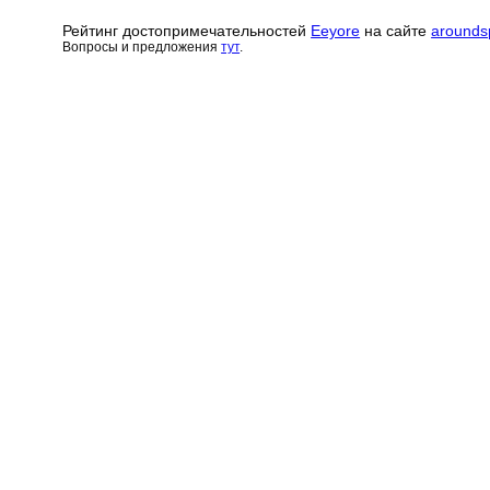
Рейтинг достопримечательн
о
стей
Eeyore
на сайте
arounds
Вопросы и предложения
тут
.