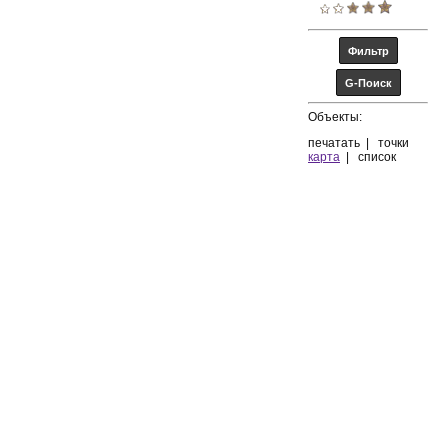
Объекты:
печатать
|
точки
карта
|
список