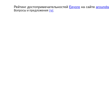
Рейтинг достопримечательн
о
стей
Eeyore
на сайте
arounds
Вопросы и предложения
тут
.