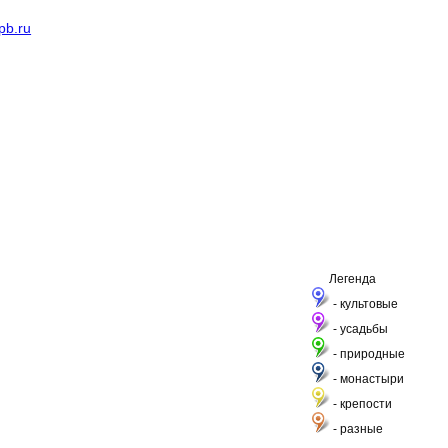
pb.ru
Легенда
- культовые
- усадьбы
- природные
- монастыри
- крепости
- разные