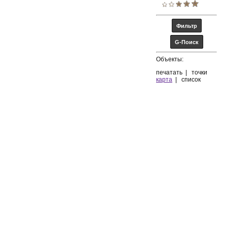
Объекты:
печатать
|
точки
карта
|
список