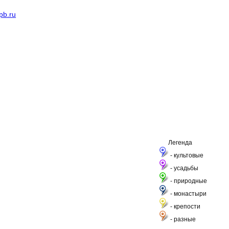
pb.ru
Легенда
- культовые
- усадьбы
- природные
- монастыри
- крепости
- разные