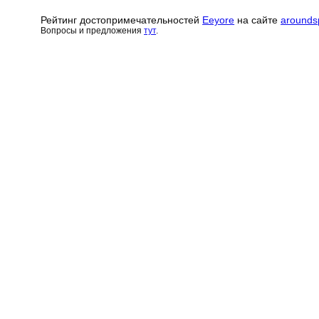
Рейтинг достопримечательн
о
стей
Eeyore
на сайте
arounds
Вопросы и предложения
тут
.