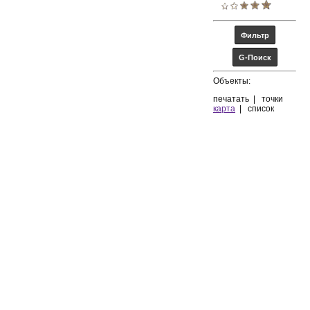
Объекты:
печатать
|
точки
карта
|
список