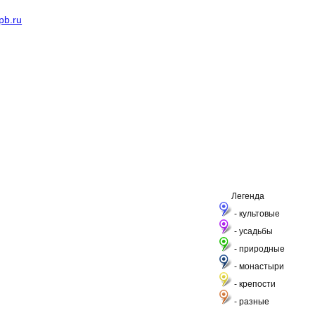
pb.ru
Легенда
- культовые
- усадьбы
- природные
- монастыри
- крепости
- разные