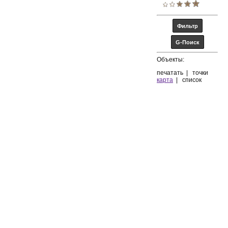
Объекты:
печатать
|
точки
карта
|
список