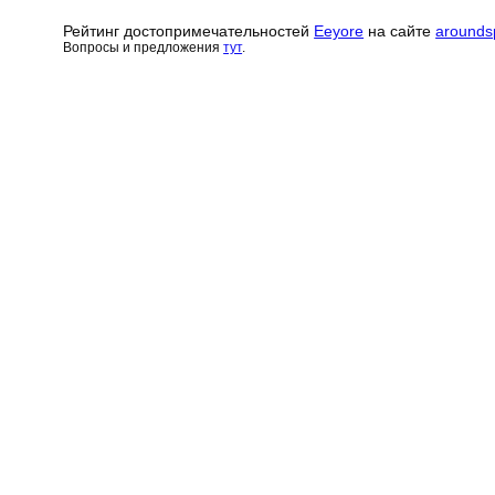
Рейтинг достопримечательн
о
стей
Eeyore
на сайте
arounds
Вопросы и предложения
тут
.