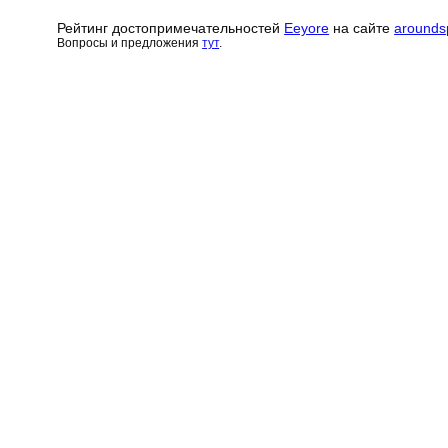
Рейтинг достопримечательн
о
стей
Eeyore
на сайте
arounds
Вопросы и предложения
тут
.