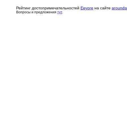
Рейтинг достопримечательн
о
стей
Eeyore
на сайте
arounds
Вопросы и предложения
тут
.