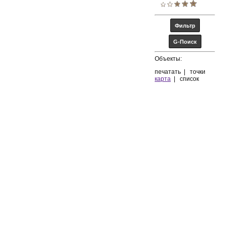
Объекты:
печатать
|
точки
карта
|
список