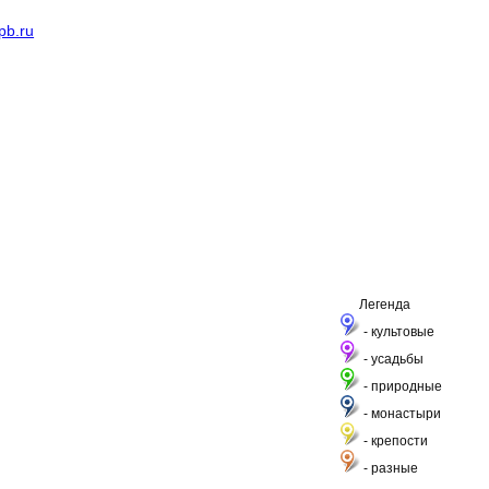
pb.ru
Легенда
- культовые
- усадьбы
- природные
- монастыри
- крепости
- разные