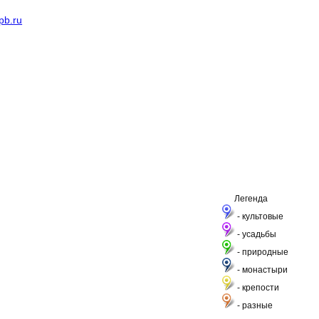
pb.ru
Легенда
- культовые
- усадьбы
- природные
- монастыри
- крепости
- разные