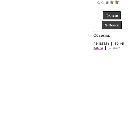
Объекты:
печатать
|
точки
карта
|
список