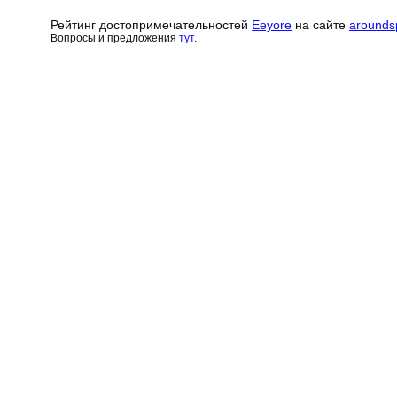
Рейтинг достопримечательн
о
стей
Eeyore
на сайте
arounds
Вопросы и предложения
тут
.