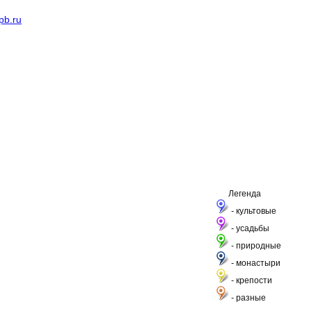
pb.ru
Легенда
- культовые
- усадьбы
- природные
- монастыри
- крепости
- разные