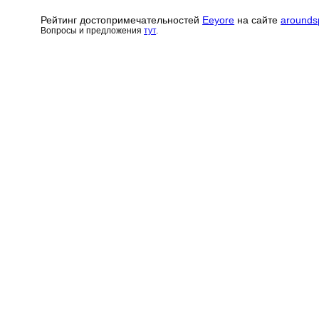
Рейтинг достопримечательн
о
стей
Eeyore
на сайте
arounds
Вопросы и предложения
тут
.