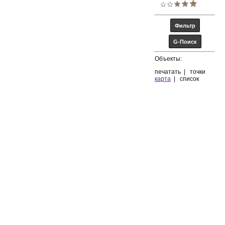
Объекты:
печатать
|
точки
карта
|
список