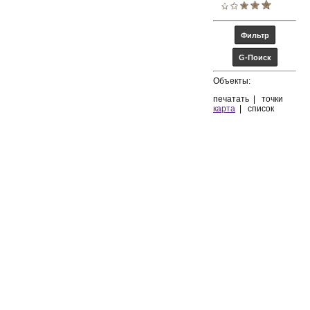
Объекты:
печатать
|
точки
карта
|
список