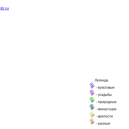
pb.ru
Легенда
- культовые
- усадьбы
- природные
- монастыри
- крепости
- разные