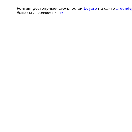
Рейтинг достопримечательн
о
стей
Eeyore
на сайте
arounds
Вопросы и предложения
тут
.