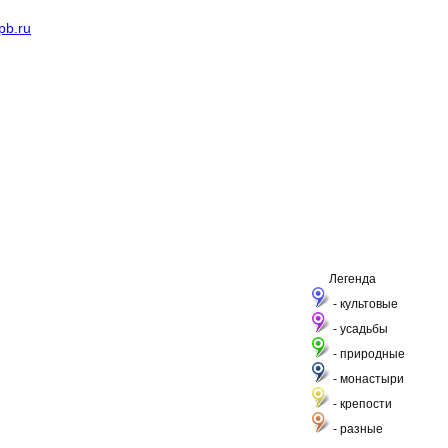
pb.ru
Легенда
- культовые
- усадьбы
- природные
- монастыри
- крепости
- разные