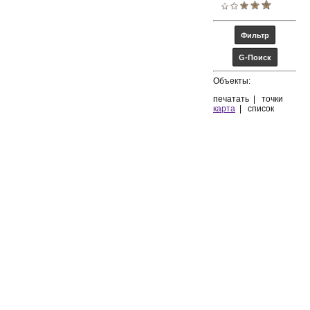
Объекты:
печатать
|
точки
карта
|
список