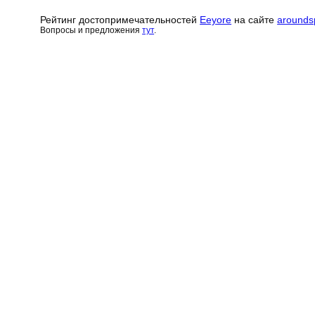
Рейтинг достопримечательн
о
стей
Eeyore
на сайте
arounds
Вопросы и предложения
тут
.