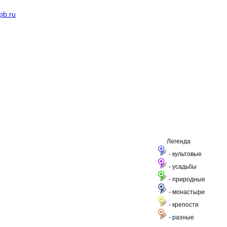
pb.ru
Легенда
- культовые
- усадьбы
- природные
- монастыри
- крепости
- разные