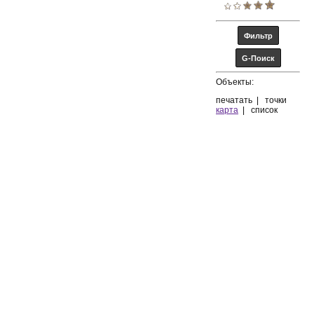
Объекты:
печатать
|
точки
карта
|
список