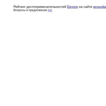
Рейтинг достопримечательн
о
стей
Eeyore
на сайте
arounds
Вопросы и предложения
тут
.