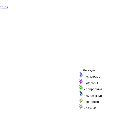
pb.ru
Легенда
- культовые
- усадьбы
- природные
- монастыри
- крепости
- разные