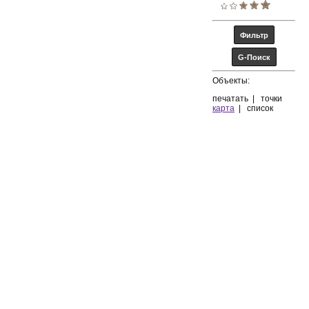
Объекты:
печатать
|
точки
карта
|
список