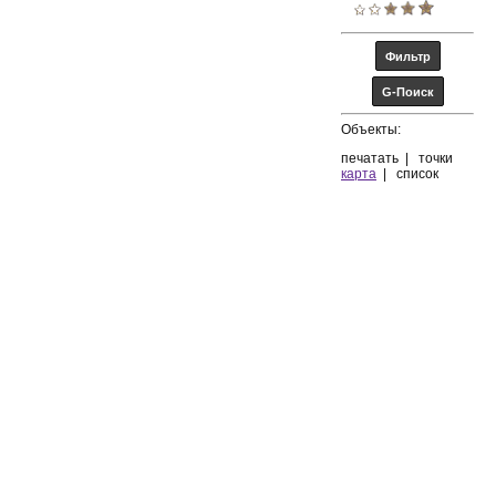
Объекты:
печатать
|
точки
карта
|
список