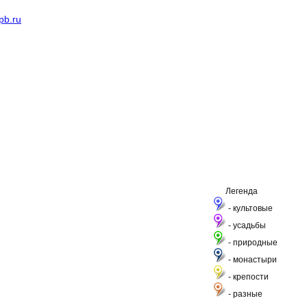
pb.ru
Легенда
- культовые
- усадьбы
- природные
- монастыри
- крепости
- разные