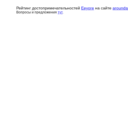
Рейтинг достопримечательн
о
стей
Eeyore
на сайте
arounds
Вопросы и предложения
тут
.