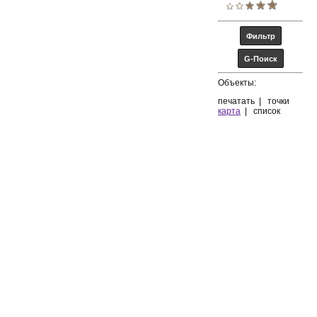
Объекты:
печатать
|
точки
карта
|
список