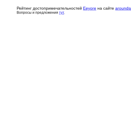
Рейтинг достопримечательн
о
стей
Eeyore
на сайте
arounds
Вопросы и предложения
тут
.