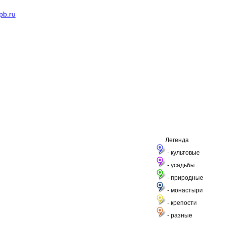
pb.ru
Легенда
- культовые
- усадьбы
- природные
- монастыри
- крепости
- разные