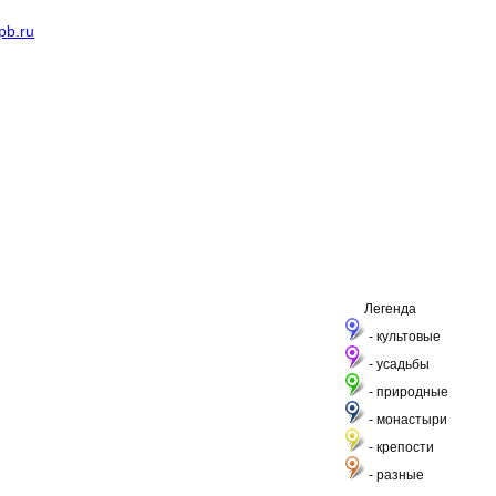
pb.ru
Легенда
- культовые
- усадьбы
- природные
- монастыри
- крепости
- разные