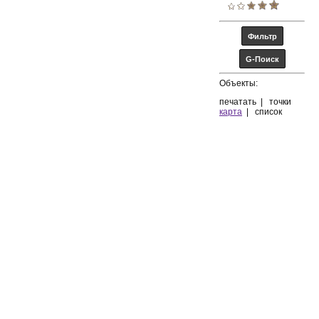
Объекты:
печатать
|
точки
карта
|
список