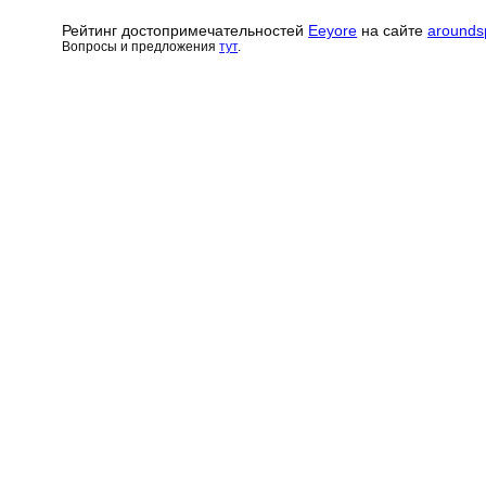
Рейтинг достопримечательн
о
стей
Eeyore
на сайте
arounds
Вопросы и предложения
тут
.